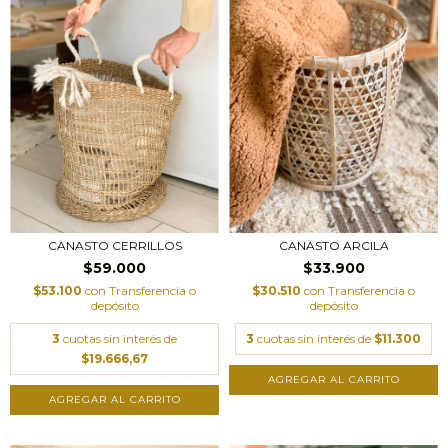
CANASTO CERRILLOS
CANASTO ARCILA
$59.000
$33.900
$53.100
con
Transferencia o
$30.510
con
Transferencia o
depósito
depósito
3
cuotas sin interés de
3
cuotas sin interés de
$11.300
$19.666,67
AGREGAR AL CARRITO
AGREGAR AL CARRITO