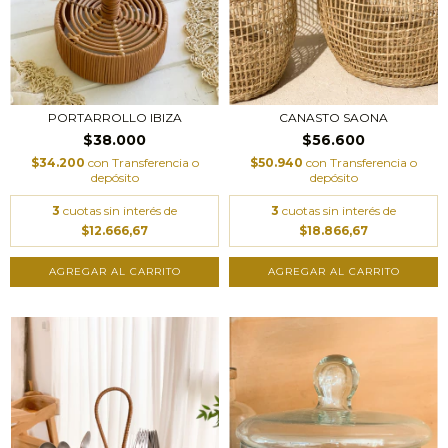
PORTARROLLO IBIZA
CANASTO SAONA
$38.000
$56.600
$34.200
con
Transferencia o
$50.940
con
Transferencia o
depósito
depósito
3
cuotas sin interés de
3
cuotas sin interés de
$12.666,67
$18.866,67
AGREGAR AL CARRITO