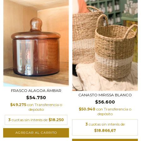
FRASCO ALAGOA ÁMBAR
CANASTO MIRISSA BLANCO
$54.750
$56.600
$49.275
con
Transferencia o
$50.940
con
Transferencia o
depósito
depósito
3
cuotas sin interés de
$18.250
3
cuotas sin interés de
$18.866,67
AGREGAR AL CARRITO