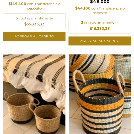
$49.000
$149.400
con
Transferencia o
$44.100
con
Transferencia o
depósito
depósito
3
cuotas sin interés de
3
cuotas sin interés de
$55.333,33
$16.333,33