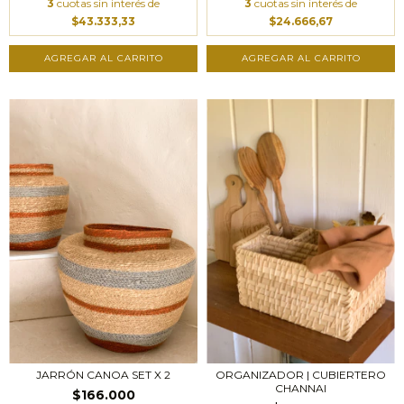
3
cuotas sin interés de
3
cuotas sin interés de
$43.333,33
$24.666,67
ORGANIZADOR | CUBIERTERO
JARRÓN CANOA SET X 2
CHANNAI
$166.000