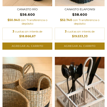
CANASTO RÍO
CANASTO ELAFONISI
$56.600
$58.600
$50.940
con
Transferencia o
$52.740
con
Transferencia o
depósito
depósito
3
cuotas sin interés de
3
cuotas sin interés de
$18.866,67
$19.533,33
AGREGAR AL CARRITO
AGREGAR AL CARRITO