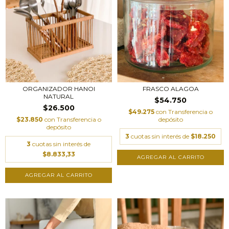
FRASCO ALAGOA
ORGANIZADOR HANOI
NATURAL
$54.750
$26.500
$49.275
con
Transferencia o
depósito
$23.850
con
Transferencia o
depósito
3
cuotas sin interés de
$18.250
3
cuotas sin interés de
$8.833,33
AGREGAR AL CARRITO