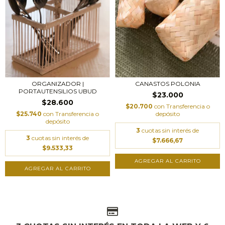
CANASTOS POLONIA
ORGANIZADOR |
PORTAUTENSILIOS UBUD
$23.000
$28.600
$20.700
con
Transferencia o
depósito
$25.740
con
Transferencia o
depósito
3
cuotas sin interés de
3
cuotas sin interés de
$7.666,67
$9.533,33