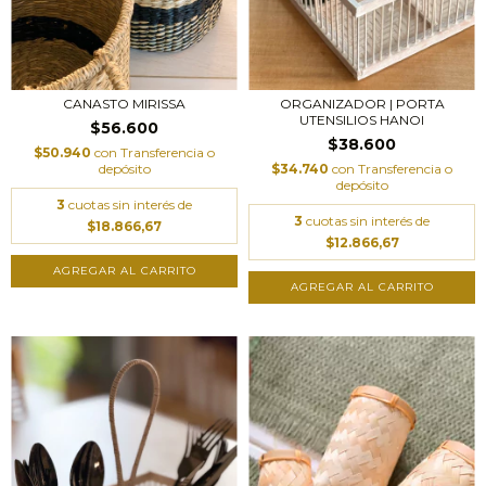
CANASTO MIRISSA
ORGANIZADOR | PORTA
UTENSILIOS HANOI
$56.600
$38.600
$50.940
con
Transferencia o
depósito
$34.740
con
Transferencia o
depósito
3
cuotas sin interés de
3
cuotas sin interés de
$18.866,67
$12.866,67
AGREGAR AL CARRITO