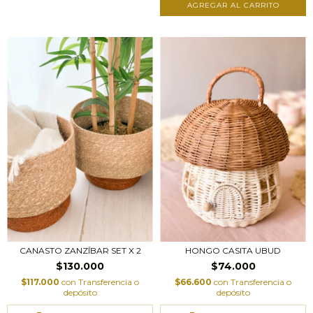
AGREGAR AL CARRITO
CANASTO ZANZÍBAR SET X 2
HONGO CASITA UBUD
$130.000
$74.000
$117.000
con
Transferencia o
$66.600
con
Transferencia o
depósito
depósito