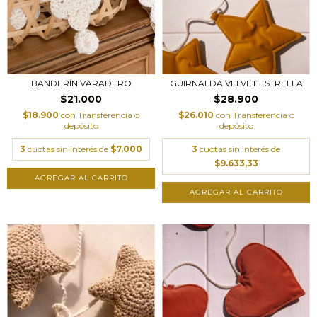
GUIRNALDA VELVET ESTRELLA
BANDERÍN VARADERO
$28.900
$21.000
$26.010
con
Transferencia o
$18.900
con
Transferencia o
depósito
depósito
3
cuotas sin interés de
3
cuotas sin interés de
$7.000
$9.633,33
AGREGAR AL CARRITO