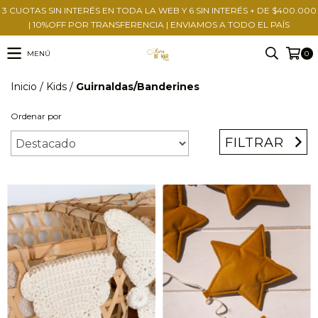
3 CUOTAS SIN INTERÉS EN TODA LA WEB Y 6 SIN INTERÉS + DE $400.000
| 10%OFF POR TRANSFERENCIA | ENVIAMOS A TODO EL PAÍS
MENÚ
0
Inicio
/
Kids
/
Guirnaldas/Banderines
Ordenar por
FILTRAR