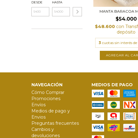
DESDE
HASTA
MANTA BARACOA 
$54.000
$48.600
con
Trans
depósito
3
cuotas sin interés de
AGREGAR AL CAR
NAVEGACIÓN
MEDIOS DE PAGO
Cómo Comprar
Promociones
Envíos
Medios de pago y
Envios
Preguntas frecuentes
Cambios y
devoluciones