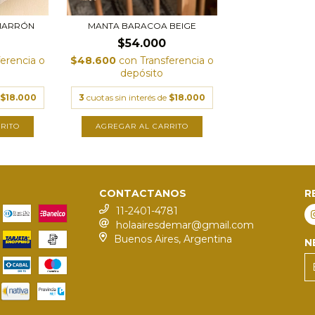
MARRÓN
MANTA BARACOA BEIGE
$54.000
ferencia o
$48.600
con
Transferencia o
depósito
$18.000
3
cuotas sin interés de
$18.000
RITO
AGREGAR AL CARRITO
CONTACTANOS
R
11-2401-4781
holaairesdemar@gmail.com
Buenos Aires, Argentina
N