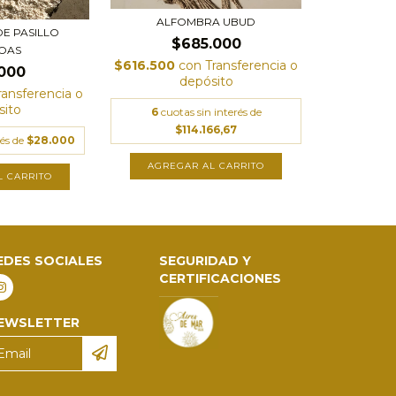
ALFOMBRA UBUD
E PASILLO
$685.000
OAS
$616.500
con
Transferencia o
000
depósito
ransferencia o
sito
6
cuotas sin interés de
$114.166,67
rés de
$28.000
AGREGAR AL CARRITO
EDES SOCIALES
SEGURIDAD Y
CERTIFICACIONES
EWSLETTER