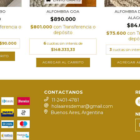
ABO
ALFOMBRA GOA
ALFOMBRA D
ALAG
0
$890.000
$84.
ferencia o
$801.000
con
Transferencia o
depósito
$75.600
con
T
depó
$90.000
6
cuotas sin interés de
$148.333,33
3
cuotas sin inte
RITO
AGREGAR AL CARRITO
CONTACTANOS
R
11-2401-4781
holaairesdemar@gmail.com
Buenos Aires, Argentina
N