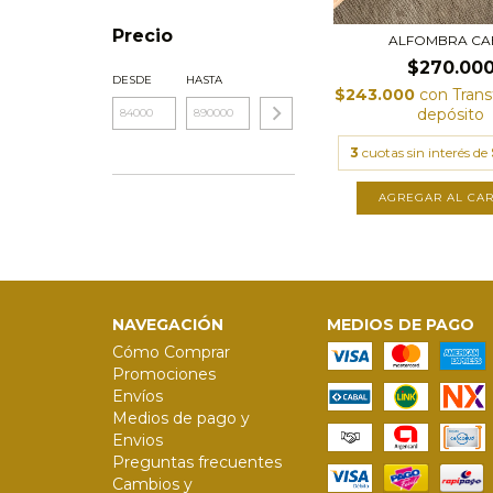
Precio
ALFOMBRA C
$270.00
DESDE
HASTA
$243.000
con
Trans
depósito
3
cuotas sin interés de
AGREGAR AL CAR
NAVEGACIÓN
MEDIOS DE PAGO
Cómo Comprar
Promociones
Envíos
Medios de pago y
Envios
Preguntas frecuentes
Cambios y