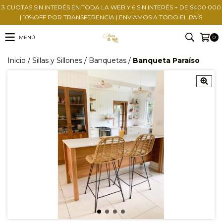
3 CUOTAS SIN INTERÉS EN TODA LA WEB Y 6 SIN INTERÉS + DE $400.000
| 10%OFF POR TRANSFERENCIA | ENVIAMOS A TODO EL PAÍS
MENÚ
0
Inicio
/
Sillas y Sillones
/
Banquetas
/
Banqueta Paraíso